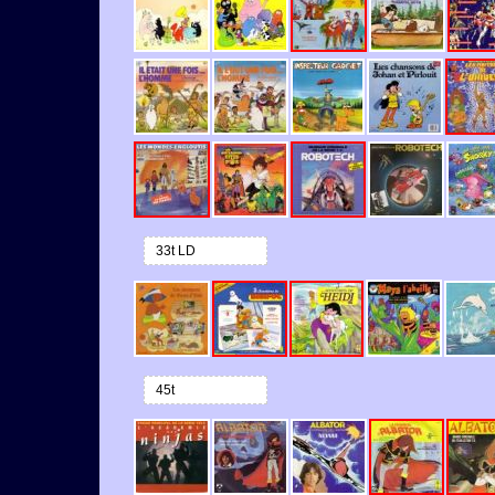
33t LD
45t