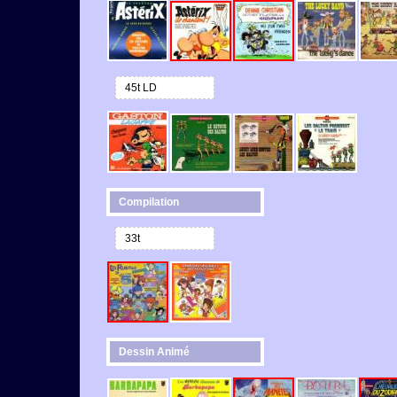
45t LD
Compilation
33t
Dessin Animé