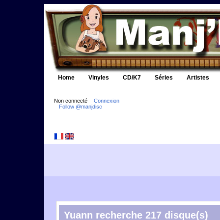
Home
Vinyles
CD/K7
Séries
Artistes
Non connecté
Connexion
Follow @manjdisc
Yuann recherche 217 disque(s)