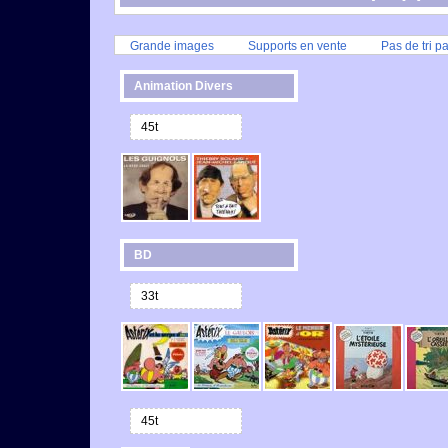
Grande images
Supports en vente
Pas de tri p
Animation Divers
45t
BD
33t
45t