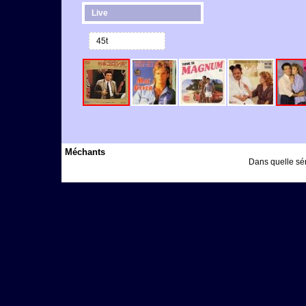
Live
45t
Méchants
Dans quelle sér