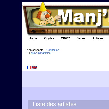
Home
Vinyles
CD/K7
Séries
Artistes
Non connecté
Connexion
Follow @manjdisc
Liste des artistes