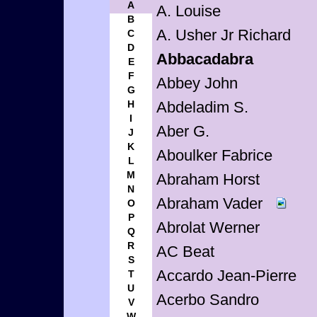
A
A. Louise
B
A. Usher Jr Richard
C
D
Abbacadabra
E
F
Abbey John
G
H
Abdeladim S.
I
Aber G.
J
K
Aboulker Fabrice
L
M
Abraham Horst
N
Abraham Vader
O
P
Abrolat Werner
Q
R
AC Beat
S
Accardo Jean-Pierre
T
U
Acerbo Sandro
V
W