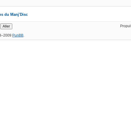
s du Manj'Disc
Propul
03–2009
PunBB
.