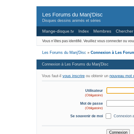
Les Forums du Manj'Disc
Disques dessins animés et séries
Mange-disque.tv
Index
Membres
Chercher
Vous n’êtes pas identifié.
Veuillez vous connecter ou vous
Les Forums du Manj'Disc
»
Connexion à Les Forum
Connexion à Les Forums du Manj'Disc
Vous faut-il
vous inscrire
ou obtenir un
nouveau mot 
Utilisateur
(Obligatoire)
Mot de passe
(Obligatoire)
Se souvenir de moi
Connexion a