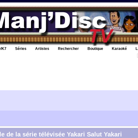
/K7
Séries
Artistes
Rechercher
Boutique
Karaoké
L
e de la série télévisée Yakari Salut Yakari