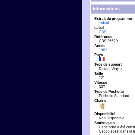
Informations
Extrait du programme
Yakari
Label
CBS
Référence
CBS 25629
Année
1983
Pays
Type de support
Disque Vinyle
Taille
12"
Vitesse
33T
Type de Pochette
Pochette Standard
Chaîne
Disponibilité
Non Disponible
Statistiques
Cette fiche a été consu
Cet objet est dans la 