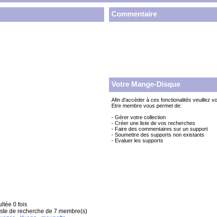
Commentaire
Votre Mange-Disque
Afin d'accèder à ces fonctionalités veuillez v
Etre membre vous permet de:
- Gérer votre collection
- Créer une liste de vos recherches
- Faire des commentaires sur un support
- Soumettre des supports non existants
- Evaluer les supports
ltée 0 fois
liste de recherche de 7 membre(s)