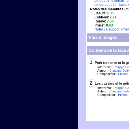
beregorn
esteban
q
langerouge29
jackbx
Notes des membres (m
Beauté:
8.25
Contenu:
7.71
Rareté:
7.50
Intérêt:
8.63
Noter ce support (me
Plus d'images
Contenu de la face 
1
Petit tonnerre et le g
Interprète:
Philippe G
Auteur:
Claudine Daill
Compositeur:
Etienne 
2
Les castors et le pél
Interprète:
Philippe G
Auteur:
Claudine Daill
Compositeur:
Etienne 