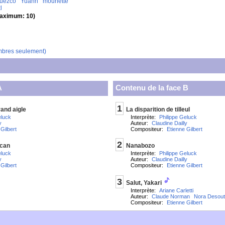
uezco
Yuann
mounette
l
aximum: 10)
mbres seulement)
A
Contenu de la face B
1
rand aigle
La disparition de tilleul
eluck
Interprète:
Philippe Geluck
y
Auteur:
Claudine Dailly
Gilbert
Compositeur:
Etienne Gilbert
2
ican
Nanabozo
eluck
Interprète:
Philippe Geluck
y
Auteur:
Claudine Dailly
Gilbert
Compositeur:
Etienne Gilbert
3
Salut, Yakari
Interprète:
Ariane Carletti
Auteur:
Claude Norman
Nora Desout
Compositeur:
Etienne Gilbert