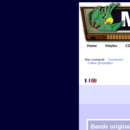
Home
Vinyles
CD
Non connecté
Connexion
Follow @manjdisc
Bande original