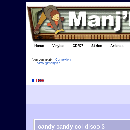
Home
Vinyles
CD/K7
Séries
Artistes
Non connecté
Connexion
Follow @manjdisc
candy candy col disco 3