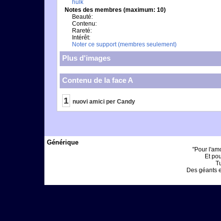
hulk
Notes des membres (maximum: 10)
Beauté:
Contenu:
Rareté:
Intérêt:
Noter ce support (membres seulement)
Plus d'images
Contenu de la face A
1
nuovi amici per Candy
Générique
"Pour l'am
Et pou
Tu
Des géants et