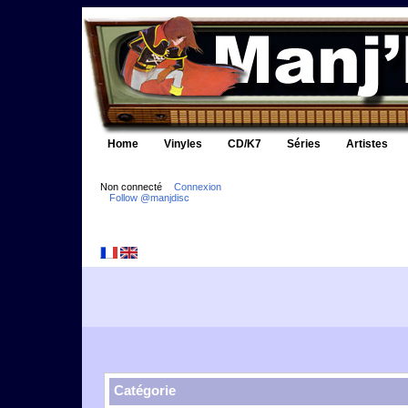
Home
Vinyles
CD/K7
Séries
Artistes
Non connecté
Connexion
Follow @manjdisc
Catégorie