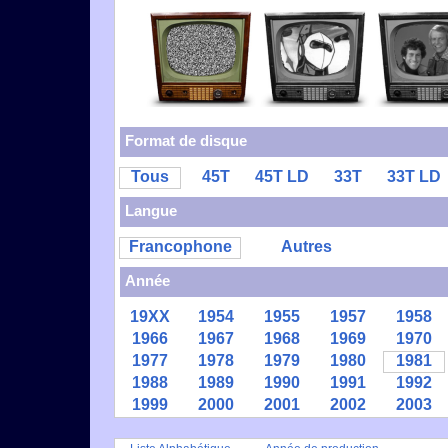
Format de disque
Tous
45T
45T LD
33T
33T LD
Langue
Francophone
Autres
Année
19XX
1954
1955
1957
1958
1966
1967
1968
1969
1970
1977
1978
1979
1980
1981
1988
1989
1990
1991
1992
1999
2000
2001
2002
2003