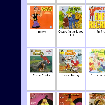
Quatre fantastiques
Popeye
Récré A
[Les]
Rox et Rouky
Rue sésame
Rox et Rouky