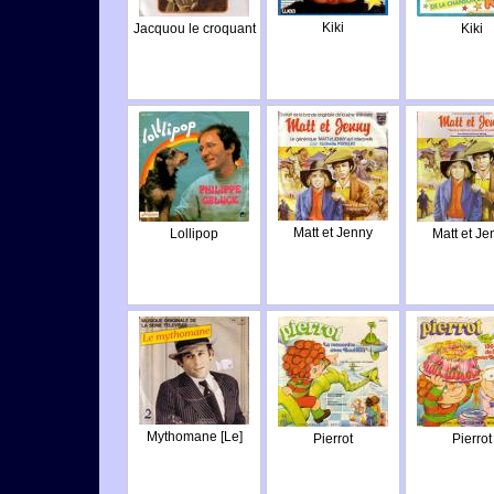
Kiki
Jacquou le croquant
Kiki
Matt et Jenny
Lollipop
Matt et Je
Mythomane [Le]
Pierrot
Pierrot