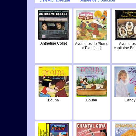
Liste Alphabétique
Année de production
Anthelme Collet
Aventures de Plume
Aventures
d'Elan [Les]
capitaine Bo
Bouba
Bouba
Candy