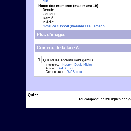
tillk
Notes des membres (maximum: 10)
Beauté:
Contenu:
Rareté:
Intérêt:
Noter ce support (membres seulement)
Plus d'images
Contenu de la face A
1
Quand les enfants sont gentils
Interprète:
Nestor
David Michel
Auteur:
Raf Bernet
Compositeur:
Raf Bernet
Quizz
J'ai composé les musiques des gé