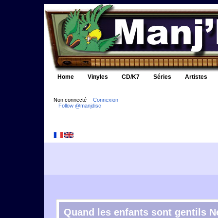
Home
Vinyles
CD/K7
Séries
Artistes
Non connecté
Connexion
Follow @manjdisc
Quand les enfants sont gentils N