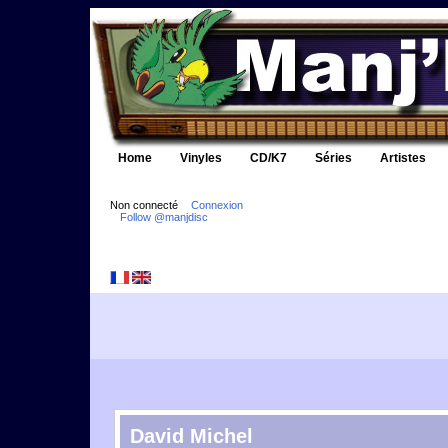
Home
Vinyles
CD/K7
Séries
Artistes
Non connecté
Connexion
Follow @manjdisc
David Michel