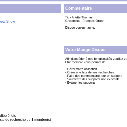
Commentaire
Titi - Arlette Thomas
Grosminet - François Orenn
eety Show
Disque couleur jaune.
Votre Mange-Disque
Afin d'accèder à ces fonctionalités veuillez v
Etre membre vous permet de:
- Gérer votre collection
- Créer une liste de vos recherches
- Faire des commentaires sur un support
- Soumettre des supports non existants
- Evaluer les supports
ltée 0 fois
liste de recherche de 1 membre(s)