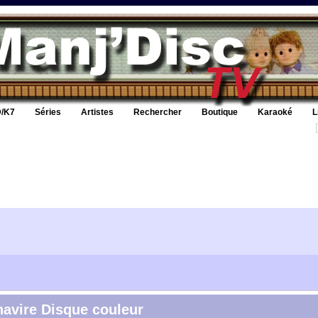
/K7
Séries
Artistes
Rechercher
Boutique
Karaoké
L
i navire Disque couleur