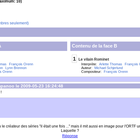
aximum: 10)
mbres seulement)
A
Contenu de la face B
1
Le vilain Rominet
omas
François Orenn
Interprète:
Arlette Thomas
François
nn
Lynn Brennon
Auteur:
Michael Schjerlund
is Orenn
Compositeur:
François Orenn
panoo le 2009-05-23 16:24:48
!
 le créateur des séries "il était une fois ..." mais il mit aussi en image pour l'ORT
Laquelle ?
Réponse