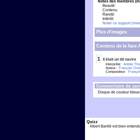
Notes des membres (m
Beauté:
Contenu:
Rareté:
Intérêt:
Noter ce support (me
Plus d'images
Contenu de la face 
1
Il était un titi navire
Interprète:
Arlette Th
Auteur:
François Ore
Compositeur:
Franço
Commentaire de zam
Disque de couleur bleue 
Quizz
Albert Barillé est bien entendu