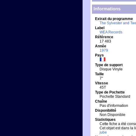
Informations
Extrait du programme
The Sylvester and Tw
Label
WEA Records
Référence
17 483
Année
1979
Pays
Type de support
Disque Vinyle
Taille
7"
Vitesse
45T
Type de Pochette
Pochette Standard
Chaîne
Pas d'information
Disponibilité
Non Disponible
Statistiques
Cette fiche a été consu
Cet objet est dans la 
jube