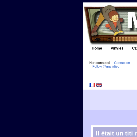
Home
Vinyles
CD
Non connecté
Connexion
Follow @manjdisc
Il était un tit