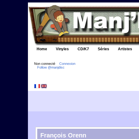
Home
Vinyles
CD/K7
Séries
Artistes
Non connecté
Connexion
Follow @manjdisc
François Orenn