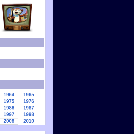
1964
1965
1975
1976
1986
1987
1997
1998
2008
2010