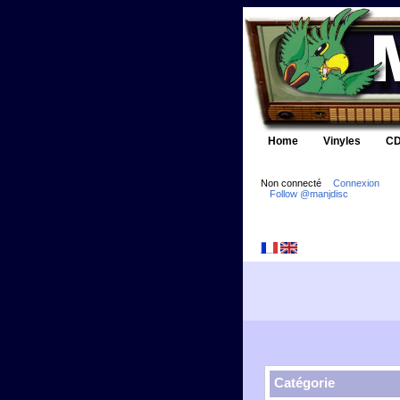
Home
Vinyles
CD
Non connecté
Connexion
Follow @manjdisc
Catégorie