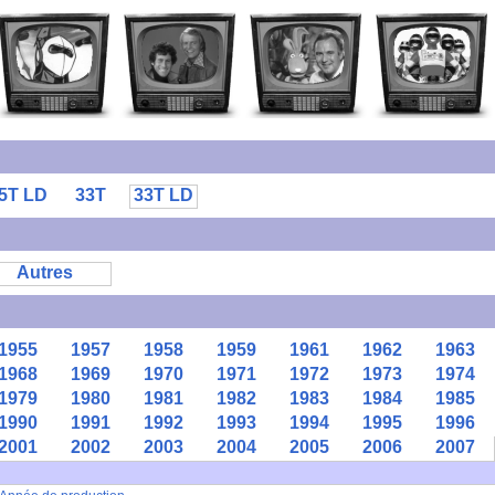
5T LD
33T
33T LD
Autres
1955
1957
1958
1959
1961
1962
1963
1968
1969
1970
1971
1972
1973
1974
1979
1980
1981
1982
1983
1984
1985
1990
1991
1992
1993
1994
1995
1996
2001
2002
2003
2004
2005
2006
2007