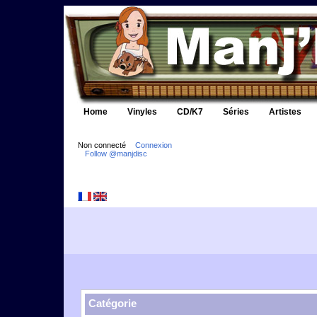
Home
Vinyles
CD/K7
Séries
Artistes
Non connecté
Connexion
Follow @manjdisc
Catégorie