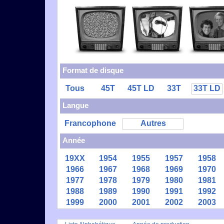
Format de disque
Tous
45T
45T LD
33T
33T LD
Langue
Francophone
Autres
Année
19XX
1954
1955
1957
1958
1966
1967
1968
1969
1970
1977
1978
1979
1980
1981
1988
1989
1990
1991
1992
1999
2000
2001
2002
2003