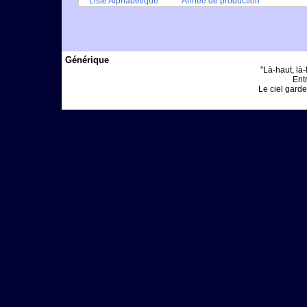
Liste Alphabétique
Année de production
Générique
"Là-haut, là-
Entr
Le ciel garde 