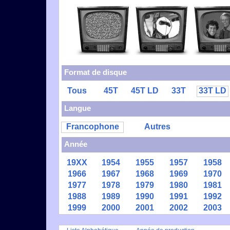
Format de disque
Tous
45T
45T LD
33T
33T LD
Langue
Francophone
Autres
Année
19XX
1954
1955
1957
1958
1966
1967
1968
1969
1970
1977
1978
1979
1980
1981
1988
1989
1990
1991
1992
1999
2000
2001
2002
2003