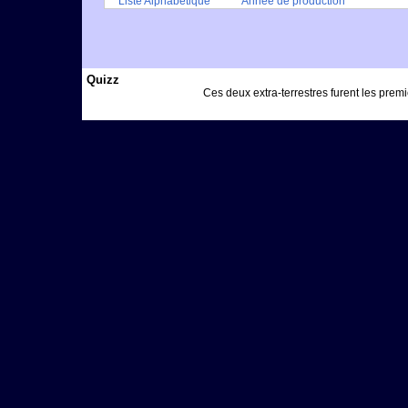
Liste Alphabétique
Année de production
Quizz
Ces deux extra-terrestres furent les premi