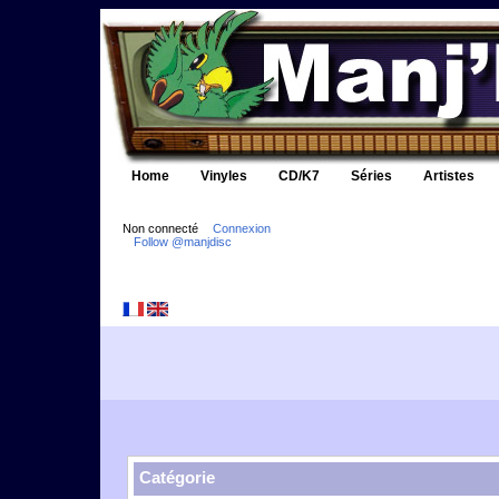
Home
Vinyles
CD/K7
Séries
Artistes
Non connecté
Connexion
Follow @manjdisc
Catégorie