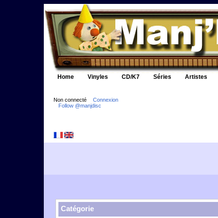
Home
Vinyles
CD/K7
Séries
Artistes
Non connecté
Connexion
Follow @manjdisc
Catégorie