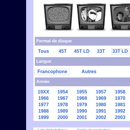
Format de disque
Tous
45T
45T LD
33T
33T LD
Langue
Francophone
Autres
Année
19XX
1954
1955
1957
1958
1966
1967
1968
1969
1970
1977
1978
1979
1980
1981
1988
1989
1990
1991
1992
1999
2000
2001
2002
2003