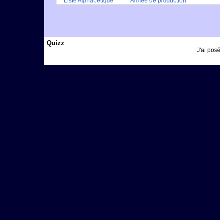
Liste Alphabétique
Année de production
Quizz
J'ai posé