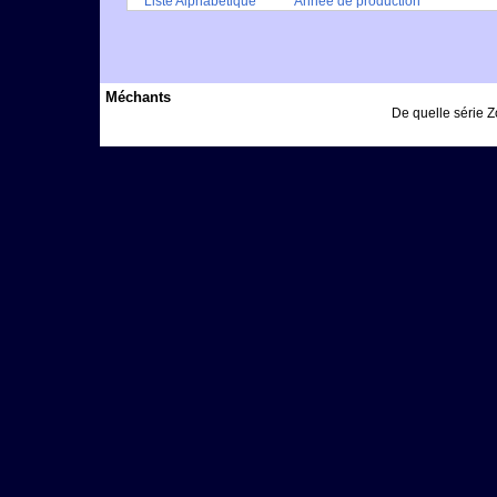
Liste Alphabétique
Année de production
Méchants
De quelle série Zo