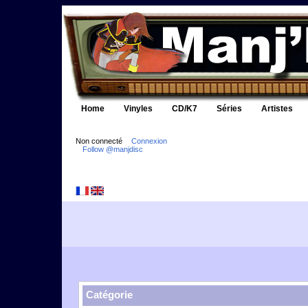
Home
Vinyles
CD/K7
Séries
Artistes
Non connecté
Connexion
Follow @manjdisc
Catégorie