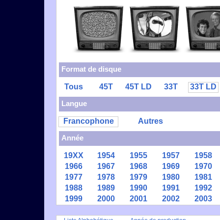
Format de disque
Tous
45T
45T LD
33T
33T LD
Langue
Francophone
Autres
Année
19XX
1954
1955
1957
1958
1966
1967
1968
1969
1970
1977
1978
1979
1980
1981
1988
1989
1990
1991
1992
1999
2000
2001
2002
2003