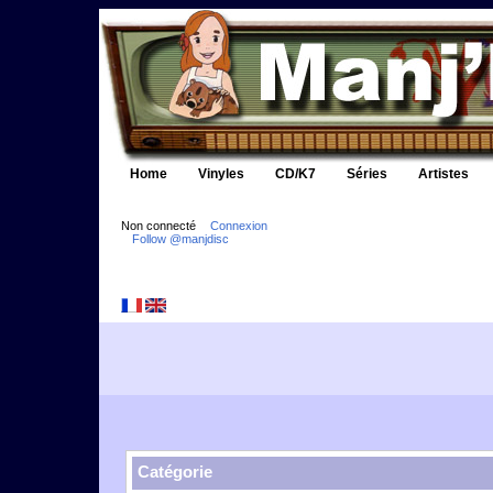
Home
Vinyles
CD/K7
Séries
Artistes
Non connecté
Connexion
Follow @manjdisc
Catégorie