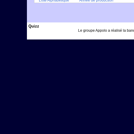
Liste Alphabétique
Année de production
Quizz
Le groupe Appolo a réalisé la bande