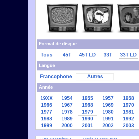
Format de disque
Tous
45T
45T LD
33T
33T LD
Langue
Francophone
Autres
Année
19XX
1954
1955
1957
1958
1966
1967
1968
1969
1970
1977
1978
1979
1980
1981
1988
1989
1990
1991
1992
1999
2000
2001
2002
2003