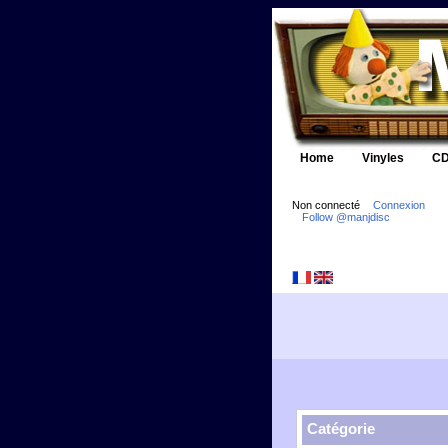
Home
Vinyles
CD
Non connecté
Connexion
Follow @manjdisc
Catégorie