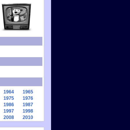
1964
1965
1975
1976
1986
1987
1997
1998
2008
2010