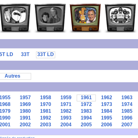
5T LD
33T
33T LD
Autres
1955
1957
1958
1959
1961
1962
1963
1968
1969
1970
1971
1972
1973
1974
1979
1980
1981
1982
1983
1984
1985
1990
1991
1992
1993
1994
1995
1996
2001
2002
2003
2004
2005
2006
2007