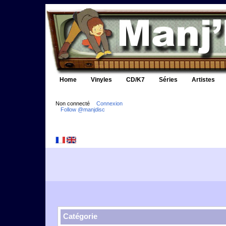
Home
Vinyles
CD/K7
Séries
Artistes
Non connecté
Connexion
Follow @manjdisc
Catégorie