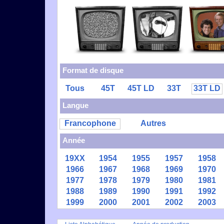
Format de disque
Tous
45T
45T LD
33T
33T LD
Langue
Francophone
Autres
Année
19XX
1954
1955
1957
1958
1966
1967
1968
1969
1970
1977
1978
1979
1980
1981
1988
1989
1990
1991
1992
1999
2000
2001
2002
2003