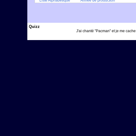
Liste Alphabétique
Année de production
Quizz
J'ai chanté "Pacman" et je me cache (