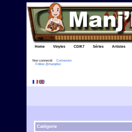
Home
Vinyles
CD/K7
Séries
Artistes
Non connecté
Connexion
Follow @manjdisc
Catégorie