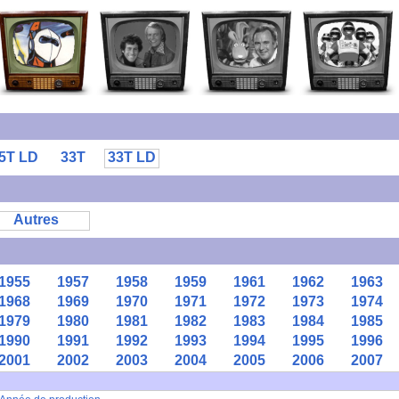
5T LD
33T
33T LD
Autres
1955
1957
1958
1959
1961
1962
1963
1968
1969
1970
1971
1972
1973
1974
1979
1980
1981
1982
1983
1984
1985
1990
1991
1992
1993
1994
1995
1996
2001
2002
2003
2004
2005
2006
2007