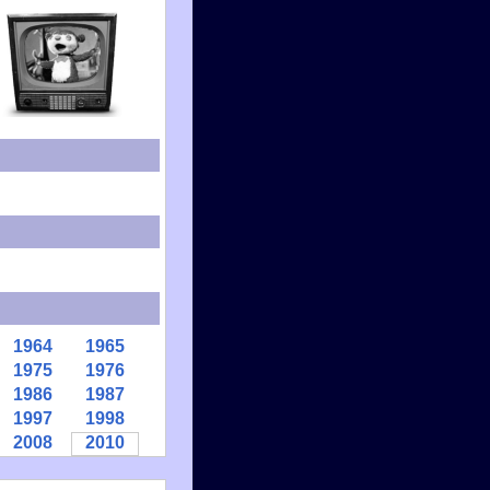
1964
1965
1975
1976
1986
1987
1997
1998
2008
2010