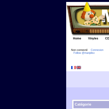
Home
Vinyles
CD
Non connecté
Connexion
Follow @manjdisc
Catégorie