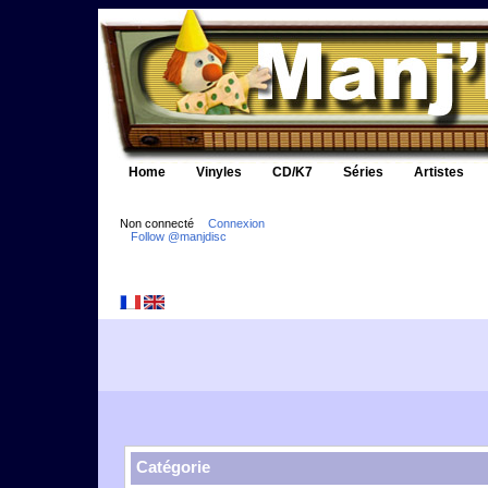
Home
Vinyles
CD/K7
Séries
Artistes
Non connecté
Connexion
Follow @manjdisc
Catégorie