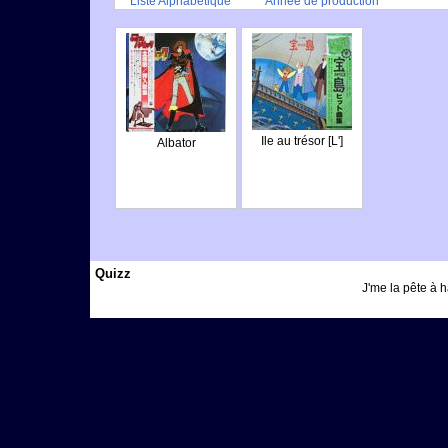
Liste Alphabétique
Année de production
Ile au trésor [L']
Albator
Quizz
J'me la pête à h