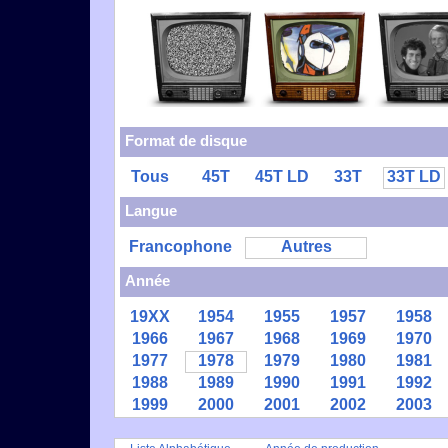
Format de disque
Tous
45T
45T LD
33T
33T LD
Langue
Francophone
Autres
Année
19XX
1954
1955
1957
1958
1966
1967
1968
1969
1970
1977
1978
1979
1980
1981
1988
1989
1990
1991
1992
1999
2000
2001
2002
2003