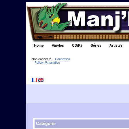
Home
Vinyles
CD/K7
Séries
Artistes
Non connecté
Connexion
Follow @manjdisc
Catégorie