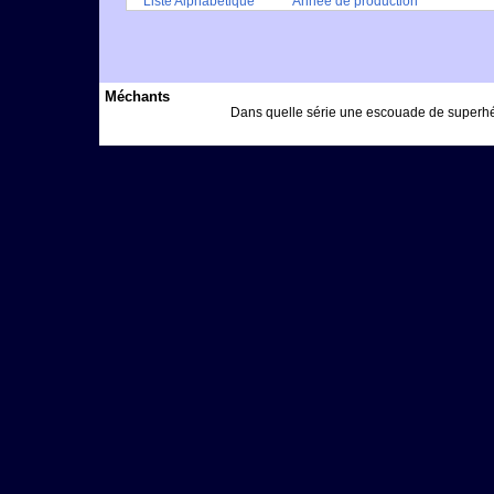
Liste Alphabétique
Année de production
Méchants
Dans quelle série une escouade de superhé