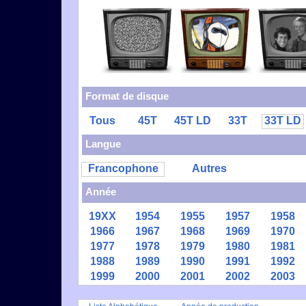
Format de disque
Tous
45T
45T LD
33T
33T LD
Langue
Francophone
Autres
Année
19XX
1954
1955
1957
1958
1966
1967
1968
1969
1970
1977
1978
1979
1980
1981
1988
1989
1990
1991
1992
1999
2000
2001
2002
2003