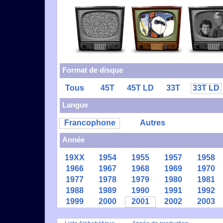
Format de disque
Tous
45T
45T LD
33T
33T LD
Langue
Francophone
Autres
Année
19XX
1954
1955
1957
1958
1966
1967
1968
1969
1970
1977
1978
1979
1980
1981
1988
1989
1990
1991
1992
1999
2000
2001
2002
2003