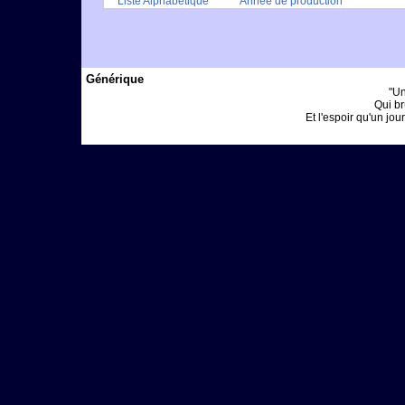
Liste Alphabétique
Année de production
Générique
"Un
Qui br
Et l'espoir qu'un jour