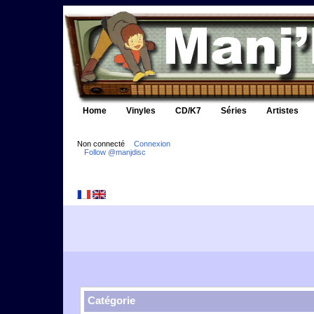
Home
Vinyles
CD/K7
Séries
Artistes
Non connecté
Connexion
Follow @manjdisc
Catégorie