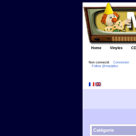
Home
Vinyles
CD
Non connecté
Connexion
Follow @manjdisc
Catégorie