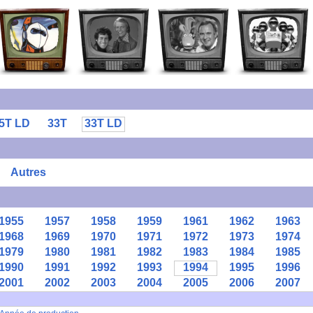
5T LD
33T
33T LD
Autres
1955
1957
1958
1959
1961
1962
1963
1968
1969
1970
1971
1972
1973
1974
1979
1980
1981
1982
1983
1984
1985
1990
1991
1992
1993
1994
1995
1996
2001
2002
2003
2004
2005
2006
2007