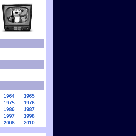
1964
1965
1975
1976
1986
1987
1997
1998
2008
2010