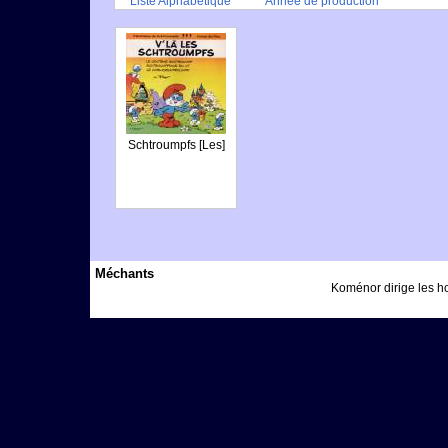
Liste Alphabétique
Année de production
Schtroumpfs [Les]
Méchants
Koménor dirige les h