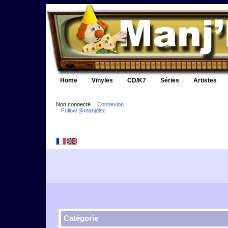
Home
Vinyles
CD/K7
Séries
Artistes
Non connecté
Connexion
Follow @manjdisc
Catégorie