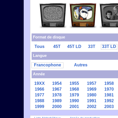
Format de disque
Tous
45T
45T LD
33T
33T LD
Langue
Francophone
Autres
Année
19XX
1954
1955
1957
1958
1966
1967
1968
1969
1970
1977
1978
1979
1980
1981
1988
1989
1990
1991
1992
1999
2000
2001
2002
2003