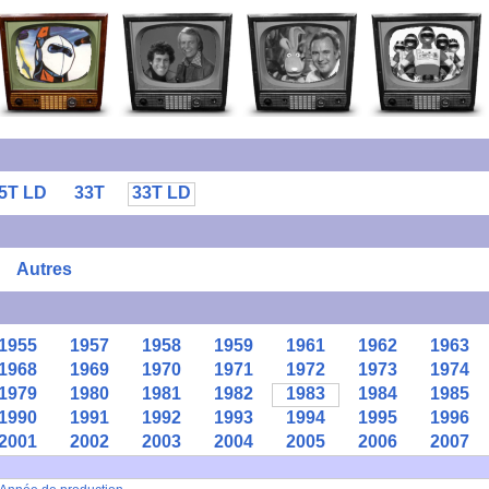
5T LD
33T
33T LD
Autres
1955
1957
1958
1959
1961
1962
1963
1968
1969
1970
1971
1972
1973
1974
1979
1980
1981
1982
1983
1984
1985
1990
1991
1992
1993
1994
1995
1996
2001
2002
2003
2004
2005
2006
2007