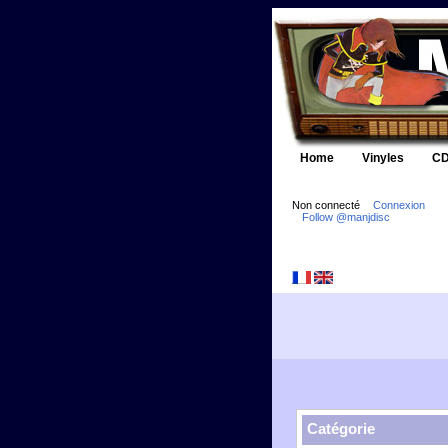
Home
Vinyles
CD
Non connecté
Connexion
Follow @manjdisc
Catégorie