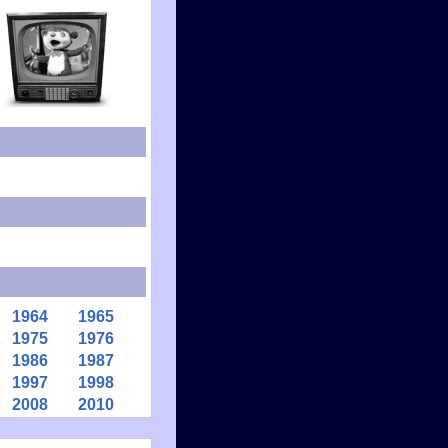
1964
1965
1975
1976
1986
1987
1997
1998
2008
2010