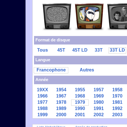
Format de disque
Tous
45T
45T LD
33T
33T LD
Langue
Francophone
Autres
Année
19XX
1954
1955
1957
1958
1966
1967
1968
1969
1970
1977
1978
1979
1980
1981
1988
1989
1990
1991
1992
1999
2000
2001
2002
2003