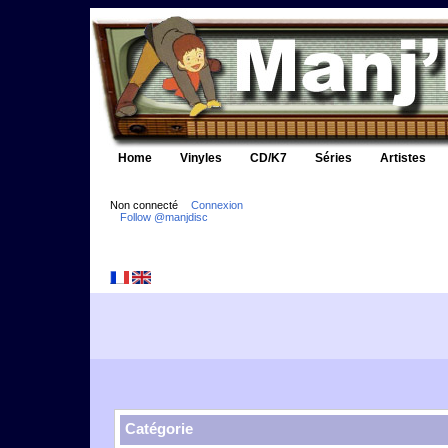
Home
Vinyles
CD/K7
Séries
Artistes
Non connecté
Connexion
Follow @manjdisc
Catégorie