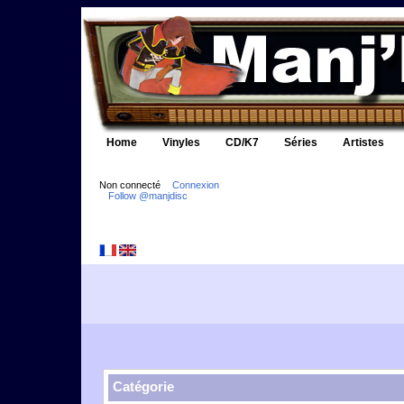
Home
Vinyles
CD/K7
Séries
Artistes
Non connecté
Connexion
Follow @manjdisc
Catégorie