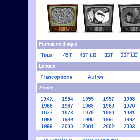
Format de disque
Tous
45T
45T LD
33T
33T LD
Langue
Francophone
Autres
Année
19XX
1954
1955
1957
1958
1966
1967
1968
1969
1970
1977
1978
1979
1980
1981
1988
1989
1990
1991
1992
1999
2000
2001
2002
2003