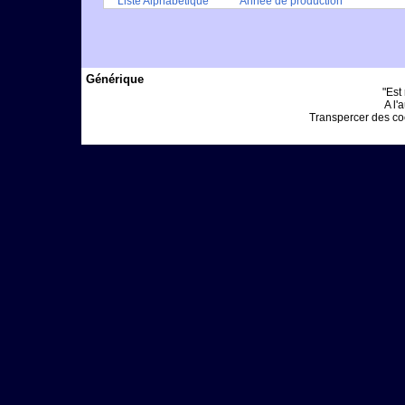
Liste Alphabétique
Année de production
Générique
"Est
A l'
Transpercer des coeu