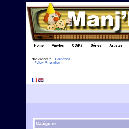
Home
Vinyles
CD/K7
Séries
Artistes
Non connecté
Connexion
Follow @manjdisc
Catégorie