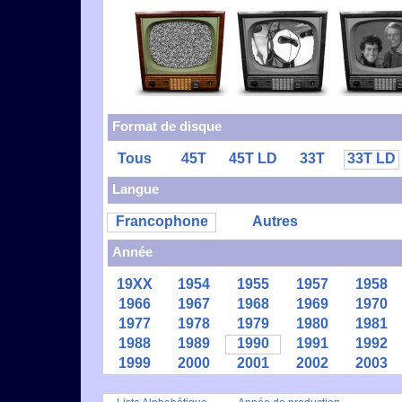
Format de disque
Tous
45T
45T LD
33T
33T LD
Langue
Francophone
Autres
Année
19XX
1954
1955
1957
1958
1966
1967
1968
1969
1970
1977
1978
1979
1980
1981
1988
1989
1990
1991
1992
1999
2000
2001
2002
2003