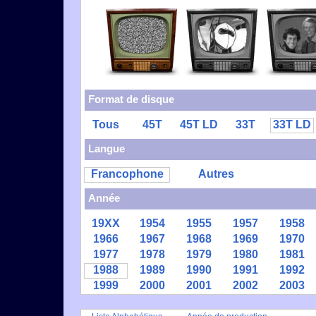
Format de disque
Tous
45T
45T LD
33T
33T LD
Langue
Francophone
Autres
Année
19XX
1954
1955
1957
1958
1966
1967
1968
1969
1970
1977
1978
1979
1980
1981
1988
1989
1990
1991
1992
1999
2000
2001
2002
2003