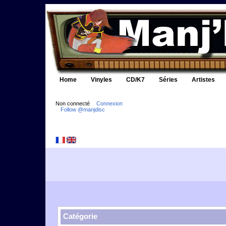
Home
Vinyles
CD/K7
Séries
Artistes
Non connecté
Connexion
Follow @manjdisc
Catégorie