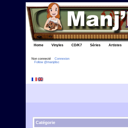
Home
Vinyles
CD/K7
Séries
Artistes
Non connecté
Connexion
Follow @manjdisc
Catégorie