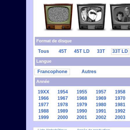
Format de disque
Tous
45T
45T LD
33T
33T LD
Langue
Francophone
Autres
Année
19XX
1954
1955
1957
1958
1966
1967
1968
1969
1970
1977
1978
1979
1980
1981
1988
1989
1990
1991
1992
1999
2000
2001
2002
2003