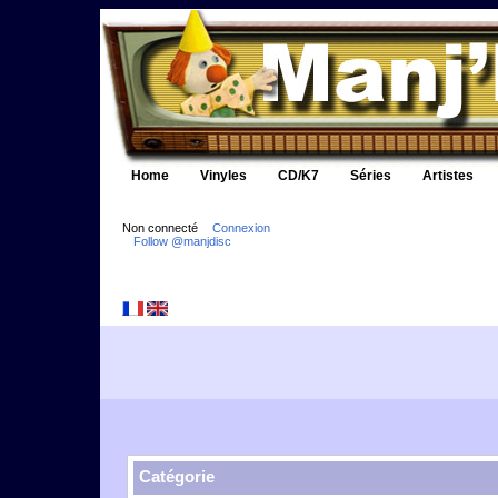
Home
Vinyles
CD/K7
Séries
Artistes
Non connecté
Connexion
Follow @manjdisc
Catégorie