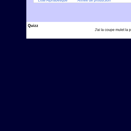
Liste Alphabétique
Année de production
Quizz
J'ai la coupe mulet la 