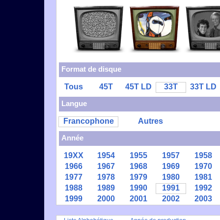
Format de disque
Tous
45T
45T LD
33T
33T LD
Langue
Francophone
Autres
Année
19XX
1954
1955
1957
1958
1966
1967
1968
1969
1970
1977
1978
1979
1980
1981
1988
1989
1990
1991
1992
1999
2000
2001
2002
2003