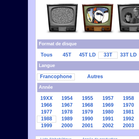
Format de disque
Tous
45T
45T LD
33T
33T LD
Langue
Francophone
Autres
Année
19XX
1954
1955
1957
1958
1966
1967
1968
1969
1970
1977
1978
1979
1980
1981
1988
1989
1990
1991
1992
1999
2000
2001
2002
2003