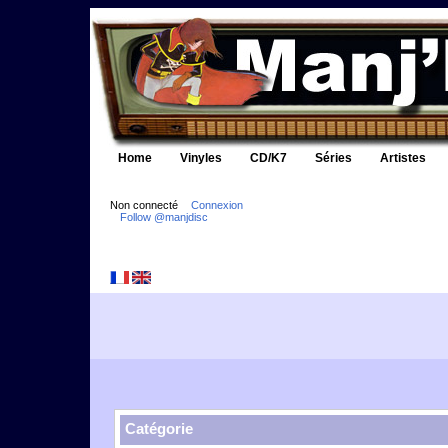
Home
Vinyles
CD/K7
Séries
Artistes
Non connecté
Connexion
Follow @manjdisc
Catégorie