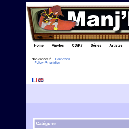
Home
Vinyles
CD/K7
Séries
Artistes
Non connecté
Connexion
Follow @manjdisc
Catégorie