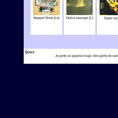
Muppet Show [Le]
Opéra sauvage [L']
Super sou
Quizz
Je porte un pyjama rouge, des gants de vaiss