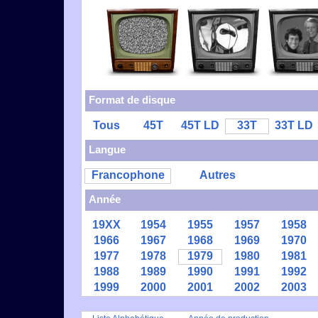
Format de disque
Tous
45T
45T LD
33T
33T LD
Langue
Francophone
Autres
Année
19XX
1954
1955
1957
1958
1966
1967
1968
1969
1970
1977
1978
1979
1980
1981
1988
1989
1990
1991
1992
1999
2000
2001
2002
2003