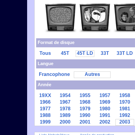
Format de disque
Tous
45T
45T LD
33T
33T LD
Langue
Francophone
Autres
Année
19XX
1954
1955
1957
1958
1966
1967
1968
1969
1970
1977
1978
1979
1980
1981
1988
1989
1990
1991
1992
1999
2000
2001
2002
2003