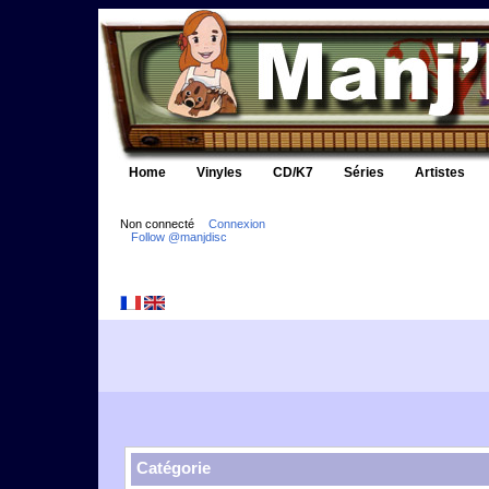
Home
Vinyles
CD/K7
Séries
Artistes
Non connecté
Connexion
Follow @manjdisc
Catégorie