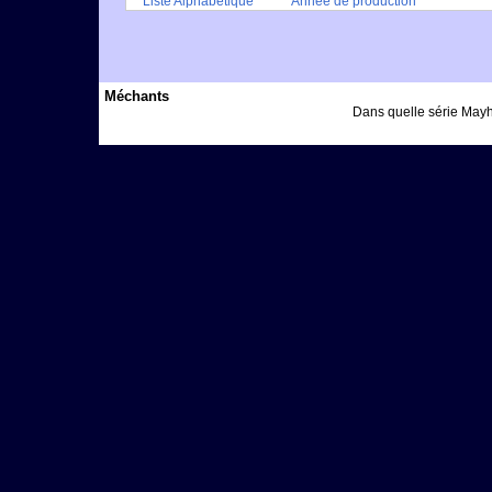
Liste Alphabétique
Année de production
Méchants
Dans quelle série Mayh