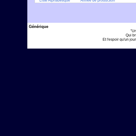
Liste Alphabétique
Année de production
Générique
"Un
Qui br
Et l'espoir qu'un jour