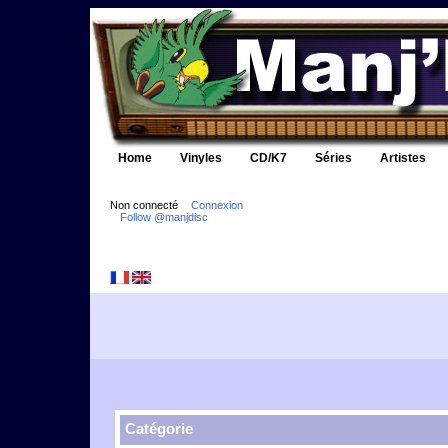
Home
Vinyles
CD/K7
Séries
Artistes
Non connecté
Connexion
Follow @manjdisc
Catégorie