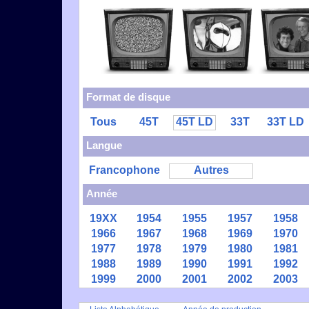
Format de disque
Tous
45T
45T LD
33T
33T LD
Langue
Francophone
Autres
Année
19XX
1954
1955
1957
1958
1966
1967
1968
1969
1970
1977
1978
1979
1980
1981
1988
1989
1990
1991
1992
1999
2000
2001
2002
2003