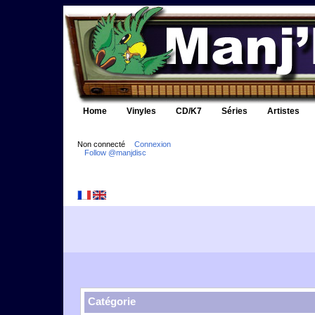
Home
Vinyles
CD/K7
Séries
Artistes
Non connecté
Connexion
Follow @manjdisc
Catégorie