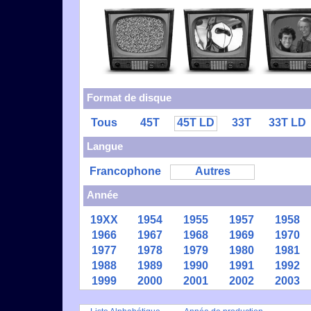
Format de disque
Tous
45T
45T LD
33T
33T LD
Langue
Francophone
Autres
Année
19XX
1954
1955
1957
1958
1966
1967
1968
1969
1970
1977
1978
1979
1980
1981
1988
1989
1990
1991
1992
1999
2000
2001
2002
2003