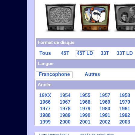
Format de disque
Tous
45T
45T LD
33T
33T LD
Langue
Francophone
Autres
Année
19XX
1954
1955
1957
1958
1966
1967
1968
1969
1970
1977
1978
1979
1980
1981
1988
1989
1990
1991
1992
1999
2000
2001
2002
2003