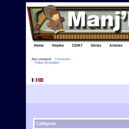
Home
Vinyles
CD/K7
Séries
Artistes
Non connecté
Connexion
Follow @manjdisc
Catégorie