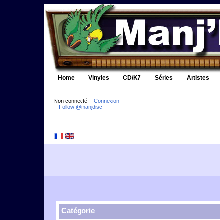
Home
Vinyles
CD/K7
Séries
Artistes
Non connecté
Connexion
Follow @manjdisc
Catégorie