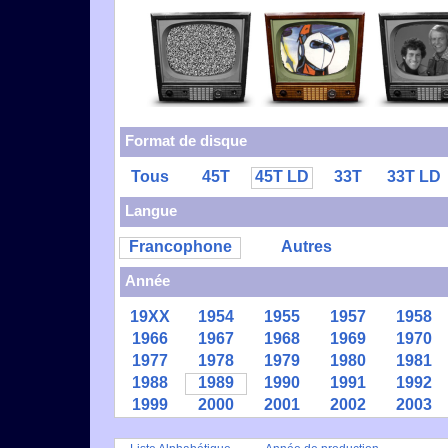
Format de disque
Tous
45T
45T LD
33T
33T LD
Langue
Francophone
Autres
Année
19XX
1954
1955
1957
1958
1966
1967
1968
1969
1970
1977
1978
1979
1980
1981
1988
1989
1990
1991
1992
1999
2000
2001
2002
2003