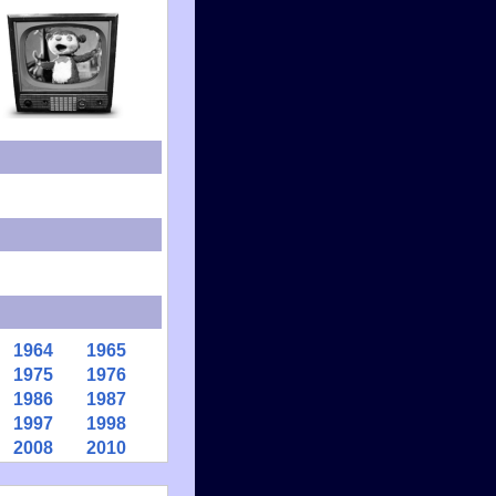
1964
1965
1975
1976
1986
1987
1997
1998
2008
2010