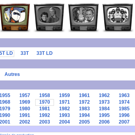
5T LD
33T
33T LD
Autres
1955
1957
1958
1959
1961
1962
1963
1968
1969
1970
1971
1972
1973
1974
1979
1980
1981
1982
1983
1984
1985
1990
1991
1992
1993
1994
1995
1996
2001
2002
2003
2004
2005
2006
2007