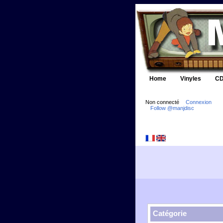
Home
Vinyles
CD
Non connecté
Connexion
Follow @manjdisc
Catégorie