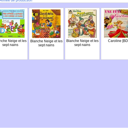
Année de production
nche Neige et les
Blanche Neige et les
Caroline [BD
Blanche Neige et les
sept nains
sept nains
sept nains