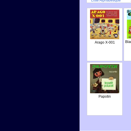
Liste Alphabétique
Bla
Arago X-001
Papotin