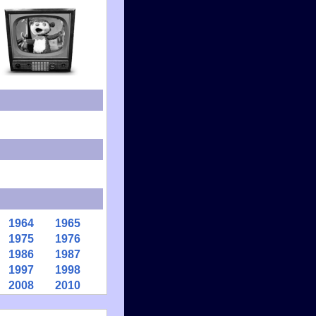
1964
1965
1975
1976
1986
1987
1997
1998
2008
2010