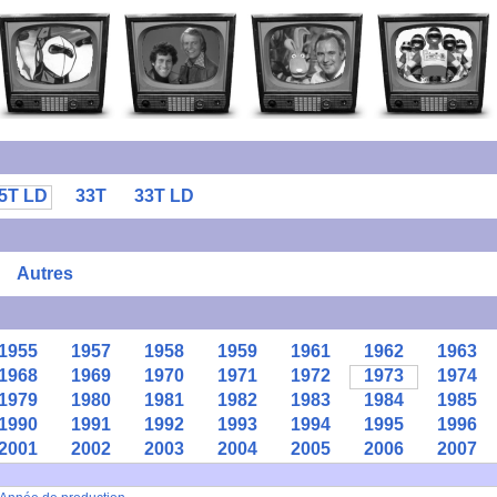
5T LD
33T
33T LD
Autres
1955
1957
1958
1959
1961
1962
1963
1968
1969
1970
1971
1972
1973
1974
1979
1980
1981
1982
1983
1984
1985
1990
1991
1992
1993
1994
1995
1996
2001
2002
2003
2004
2005
2006
2007