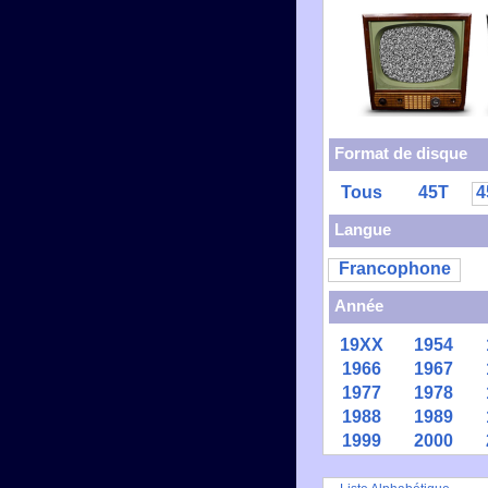
Format de disque
Tous
45T
4
Langue
Francophone
Année
19XX
1954
1966
1967
1977
1978
1988
1989
1999
2000