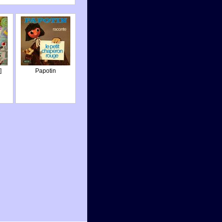
]
Papotin