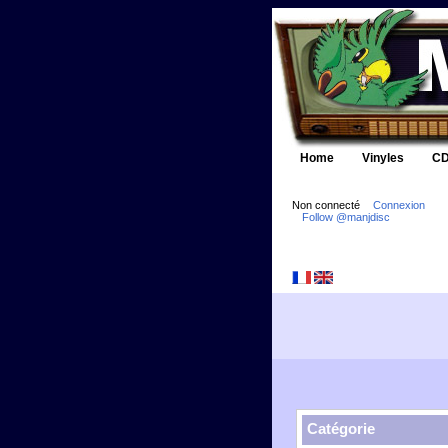
Home
Vinyles
CD
Non connecté
Connexion
Follow @manjdisc
Catégorie