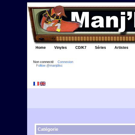
Home
Vinyles
CD/K7
Séries
Artistes
Non connecté
Connexion
Follow @manjdisc
Catégorie