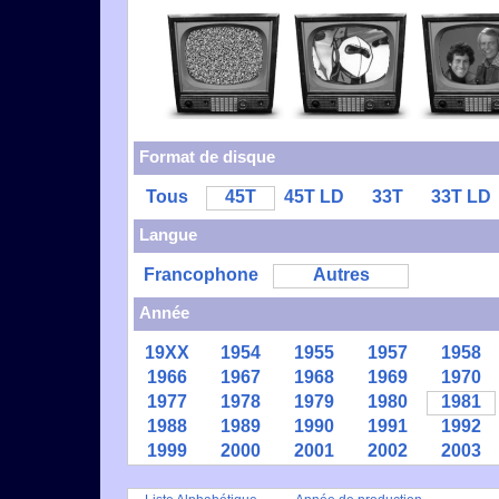
Format de disque
Tous
45T
45T LD
33T
33T LD
Langue
Francophone
Autres
Année
19XX
1954
1955
1957
1958
1966
1967
1968
1969
1970
1977
1978
1979
1980
1981
1988
1989
1990
1991
1992
1999
2000
2001
2002
2003