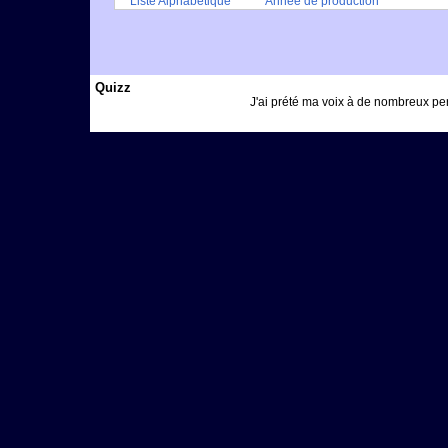
Liste Alphabétique
Année de production
Quizz
J'ai prété ma voix à de nombreux per