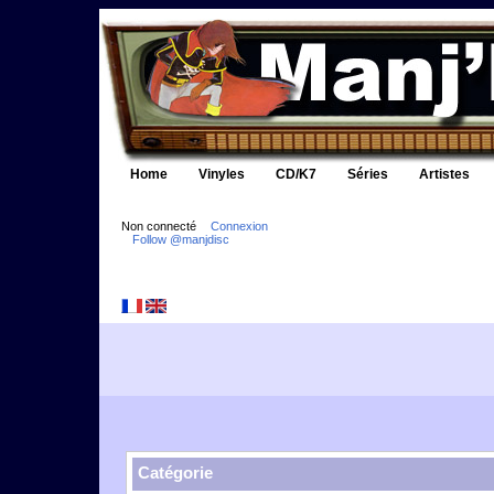
Home
Vinyles
CD/K7
Séries
Artistes
Non connecté
Connexion
Follow @manjdisc
Catégorie