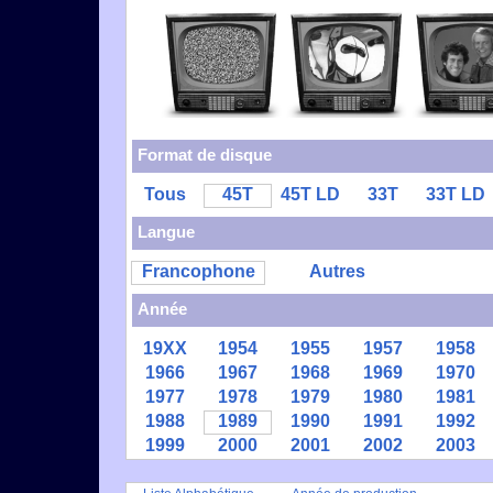
Format de disque
Tous
45T
45T LD
33T
33T LD
Langue
Francophone
Autres
Année
19XX
1954
1955
1957
1958
1966
1967
1968
1969
1970
1977
1978
1979
1980
1981
1988
1989
1990
1991
1992
1999
2000
2001
2002
2003