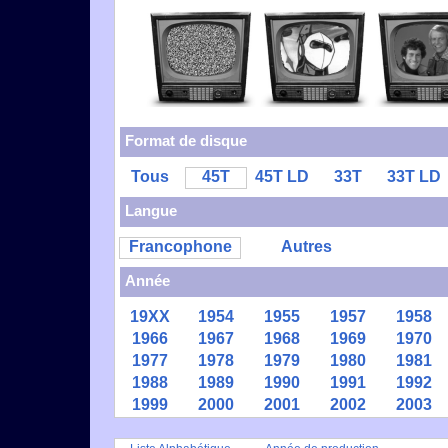
Format de disque
Tous
45T
45T LD
33T
33T LD
Langue
Francophone
Autres
Année
19XX
1954
1955
1957
1958
1966
1967
1968
1969
1970
1977
1978
1979
1980
1981
1988
1989
1990
1991
1992
1999
2000
2001
2002
2003