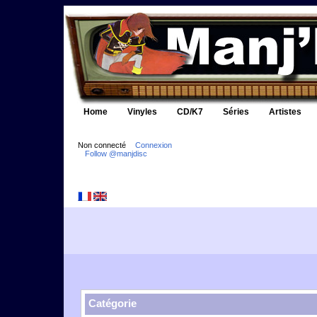
Home
Vinyles
CD/K7
Séries
Artistes
Non connecté
Connexion
Follow @manjdisc
Catégorie