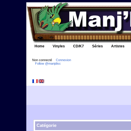
Home
Vinyles
CD/K7
Séries
Artistes
Non connecté
Connexion
Follow @manjdisc
Catégorie