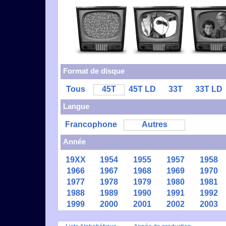
Format de disque
Tous
45T
45T LD
33T
33T LD
Langue
Francophone
Autres
Année
19XX
1954
1955
1957
1958
1966
1967
1968
1969
1970
1977
1978
1979
1980
1981
1988
1989
1990
1991
1992
1999
2000
2001
2002
2003