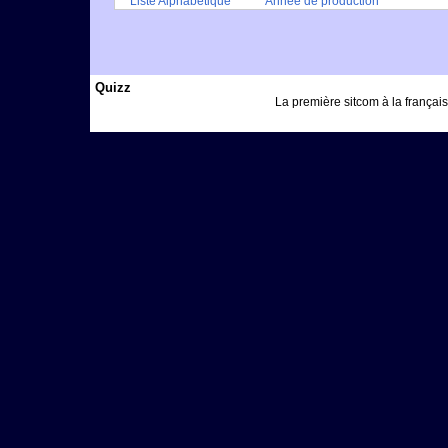
Liste Alphabétique
Année de production
Quizz
La première sitcom à la française