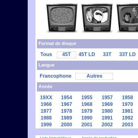
Format de disque
Tous
45T
45T LD
33T
33T LD
Langue
Francophone
Autres
Année
19XX
1954
1955
1957
1958
1966
1967
1968
1969
1970
1977
1978
1979
1980
1981
1988
1989
1990
1991
1992
1999
2000
2001
2002
2003