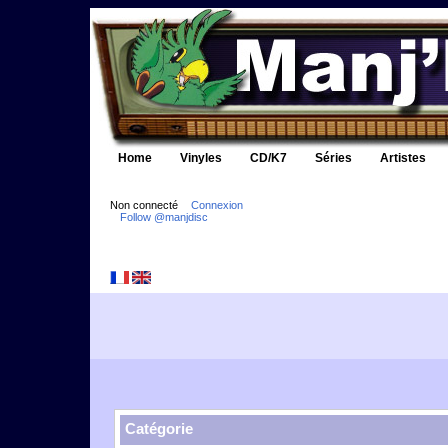
Home
Vinyles
CD/K7
Séries
Artistes
Non connecté
Connexion
Follow @manjdisc
Catégorie