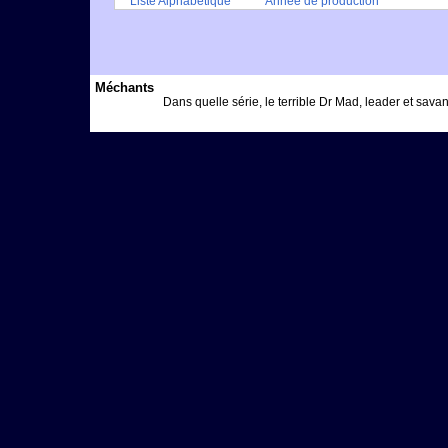
Liste Alphabétique
Année de production
Méchants
Dans quelle série, le terrible Dr Mad, leader et savan