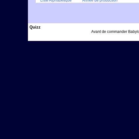
Liste Alphabétique
Année de production
Quizz
Avant de commander Babylon 5