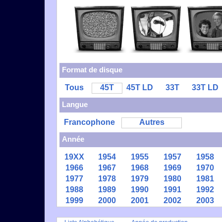
Format de disque
Tous
45T
45T LD
33T
33T LD
Langue
Francophone
Autres
Année
19XX
1954
1955
1957
1958
1966
1967
1968
1969
1970
1977
1978
1979
1980
1981
1988
1989
1990
1991
1992
1999
2000
2001
2002
2003