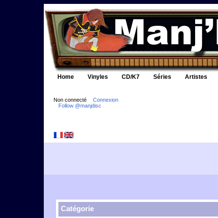
Home
Vinyles
CD/K7
Séries
Artistes
Non connecté
Connexion
Follow @manjdisc
Catégorie