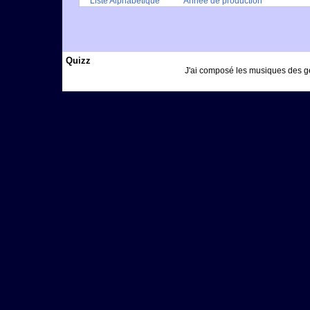
Liste Alphabétique
Année de production
Quizz
J'ai composé les musiques des gé