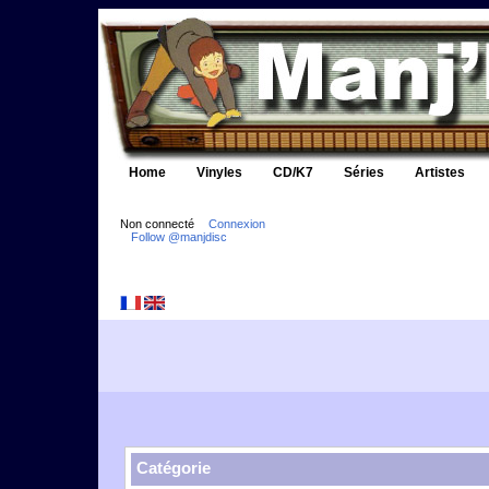
Home
Vinyles
CD/K7
Séries
Artistes
Non connecté
Connexion
Follow @manjdisc
Catégorie