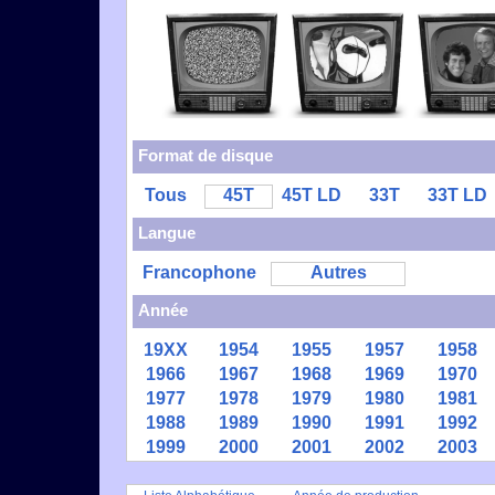
Format de disque
Tous
45T
45T LD
33T
33T LD
Langue
Francophone
Autres
Année
19XX
1954
1955
1957
1958
1966
1967
1968
1969
1970
1977
1978
1979
1980
1981
1988
1989
1990
1991
1992
1999
2000
2001
2002
2003