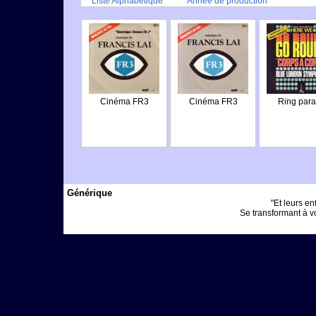
Liste Alphabétique
Année de production
Cinéma FR3
Cinéma FR3
Ring par
Générique
"Et leurs enf
Se transformant à vo