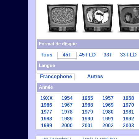
Format de disque
Tous
45T
45T LD
33T
33T LD
Langue
Francophone
Autres
Année
19XX
1954
1955
1957
1958
1966
1967
1968
1969
1970
1977
1978
1979
1980
1981
1988
1989
1990
1991
1992
1999
2000
2001
2002
2003