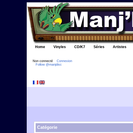
Home
Vinyles
CD/K7
Séries
Artistes
Non connecté
Connexion
Follow @manjdisc
Catégorie